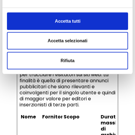
utente ha
visitato il sito
internet, oltre
Accetta tutti
che le dati per
la prima visita
e la visita più
Accetta selezionati
recente.
Rifiuta
Marketing (3)
I cookie di marketing vengono utilizzati
per tracciare i visitatori sui siti web. La
finalità è quella di presentare annunci
pubblicitari che siano rilevanti e
coinvolgenti per il singolo utente e quindi
di maggior valore per editori e
inserzionisti di terze parti.
Nome
Fornitore
Scopo
Durata
massima
di
archiviazion