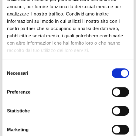
anonima.
annunci, per fornire funzionalità dei social media e per
Nome
Fornitore
Scopo
Durata
analizzare il nostro traffico. Condividiamo inoltre
massima
informazioni sul modo in cui utilizzi il nostro sito con i
di
nostri partner che si occupano di analisi dei dati web,
archiviazion
pubblicità e social media, i quali potrebbero combinarle
_ga
Google
Registra un ID
2
con altre informazioni che hai fornito loro o che hanno
univoco
anni
raccolto dal tuo utilizzo dei loro servizi.
utilizzato per
generare dati
statistici su
Selezione
come il
Necessari
del
visitatore
consenso
utilizza il sito
internet.
Preferenze
_ga_#
Google
Utilizzato da
2
Google
anni
Analytics per
Statistiche
raccogliere
dati sul
numero di
Marketing
volte che un