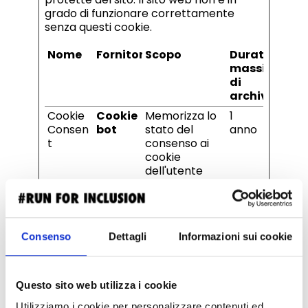
grado di funzionare correttamente
senza questi cookie.
Nome
Fornitore
Scopo
Durata
massima
di
archiviazion
Cookie
Cookie
Memorizza lo
1
Consen
bot
stato del
anno
t
consenso ai
cookie
dell'utente
per il dominio
corrente
Consenso
Dettagli
Informazioni sui cookie
Statistiche (2)
I cookie statistici aiutano i proprietari del
sito web a capire come i visitatori
interagiscono con i siti raccogliendo e
Questo sito web utilizza i cookie
trasmettendo informazioni in forma
Utilizziamo i cookie per personalizzare contenuti ed